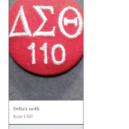
Delta's 110th
Prezzo
8,00 USD