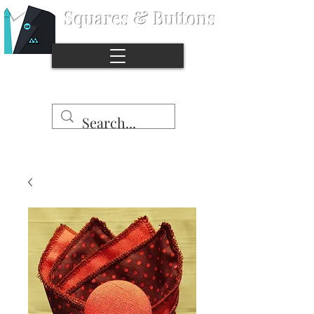
Squares & Buttons
©
版
權
所
有
Stop the naked pocket syndrome.