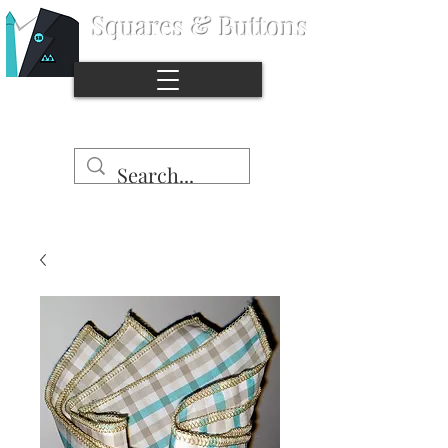
Squares & Buttons
©
Copyright
저
작
권
보
Stop the naked pocket syndrome.
호
대
상
입
니
다.