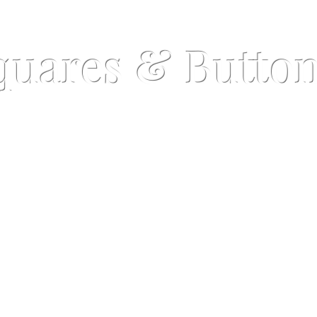
quares & Butto
©
Copyrig
저
작
Lapel Buttons
Sets
권
보
호
op the naked pocket syndrome
대
상
입
니
다.