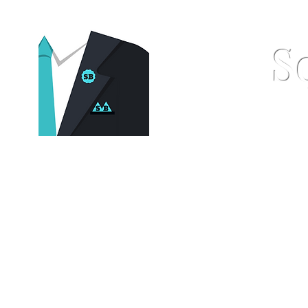
S
Home
Pocket Squares
St