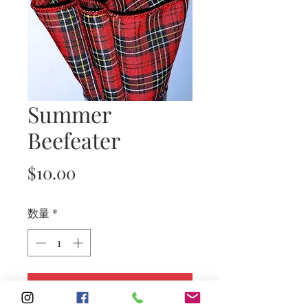
Summer
Beefeater
価
$10.00
格
数量
*
カートに追加する