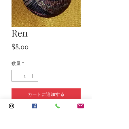
Ren
価
$8.00
格
数量
*
カートに追加する
Subscribe