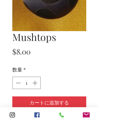
Mushtops
価
$8.00
格
数量
*
カートに追加する