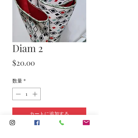
Diam 2
価
$20.00
格
数量
*
カートに追加する