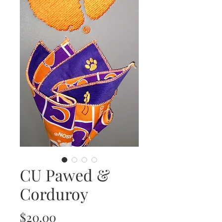
CU Pawed &
Corduroy
価
$20.00