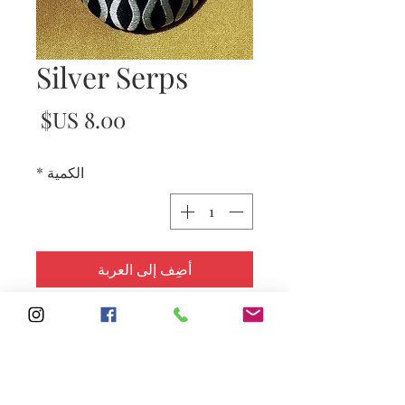
Silver Serps
السع
الكمية
*
أضِف إلى العربة
Subscribe