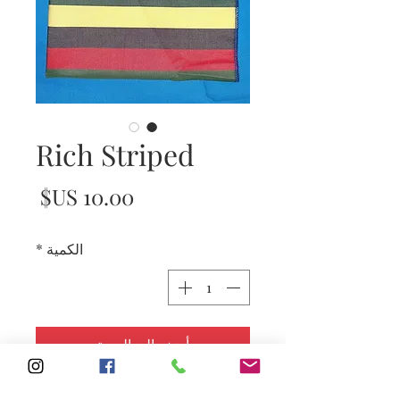
Rich Striped
السع
الكمية
*
أضِف إلى العربة