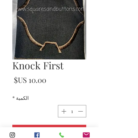
Knock First
السع
الكمية
*
أضِف إلى العربة