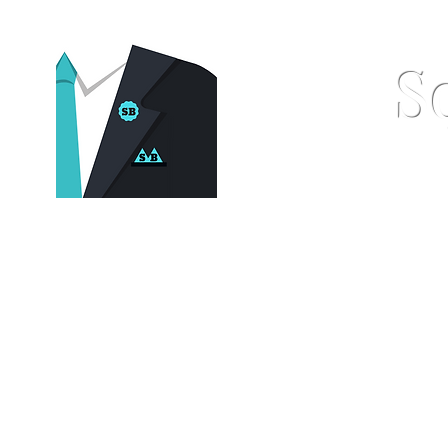
S
Home
Pocket Squares
St